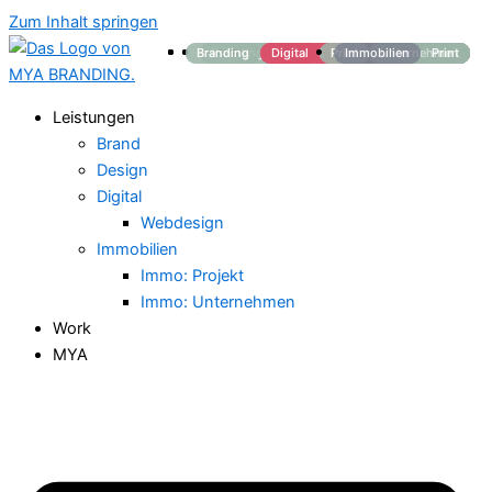
Zum Inhalt springen
Branding
Branding
Branding
Branding
Branding
Branding
Branding
Branding
Digital
Digital
Digital
Digital
Digital
Digital
Digital
Print
Print
Print
Digital
Digital
Immobilien
Immobilien
Immobilien
Unternehmen
Unternehmen
Unternehmen
Unternehmen
Unternehmen
Immobilien
Immobilien
Print
Print
Print
Leistungen
Brand
Design
Digital
Webdesign
Immobilien
Immo: Projekt
Immo: Unternehmen
Work
MYA