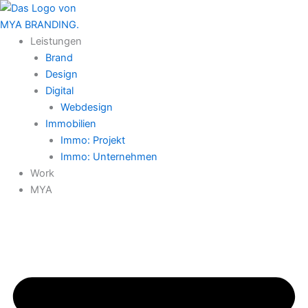
Zum
Inhalt
springen
Leistungen
Brand
Design
Digital
Webdesign
Immobilien
Immo: Projekt
Immo: Unternehmen
Work
MYA